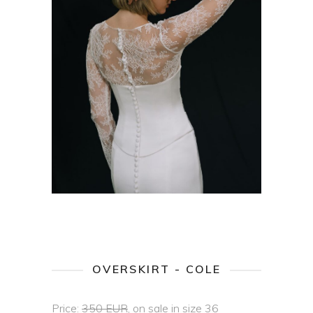
OVERSKIRT - COLE
Price:
350 EUR
, on sale in size 36